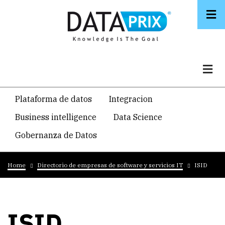
Skip
to
main
content
Navegacion
Plataforma de datos
Integracion
temática
Business intelligence
Data Science
principal
Gobernanza de Datos
Breadcrumb
Home
Directorio de empresas de software y servicios IT
ISID
ISID