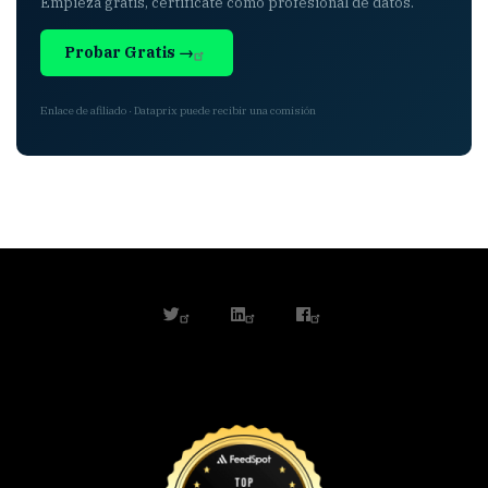
Empieza gratis, certifícate como profesional de datos.
Probar Gratis →
Enlace de afiliado · Dataprix puede recibir una comisión
twitter
linkedin
facebook