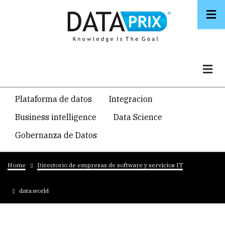
Skip
to
main
content
Navegacion
Plataforma de datos
Integracion
temática
Business intelligence
Data Science
principal
Gobernanza de Datos
Breadcrumb
Home
Directorio de empresas de software y servicios IT
data.world