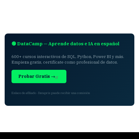
🟢 DataCamp — Aprende datos e IA en español
600+ cursos interactivos de SQL, Python, Power BI y más.
Empieza gratis, certifícate como profesional de datos.
Probar Gratis →
Enlace de afiliado · Dataprix puede recibir una comisión