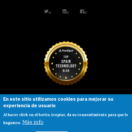
twitter
linkedin
facebook
En este sitio utilizamos cookies para mejorar su
Esta obra está bajo una
licencia de
experiencia de usuario
Creative Commons
Reconocimiento-
Al hacer click en el botón Aceptar, da su consentimiento para que lo
CompartirIgual |
Presentacion
|
Aviso legal
Más info
hagamos.