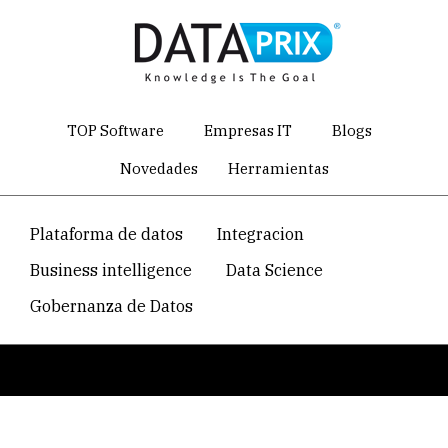
Skip
to
main
content
TOP Software
Empresas IT
Blogs
Novedades
Herramientas
Navegacion
Plataforma de datos
Integracion
temática
Business intelligence
Data Science
principal
Gobernanza de Datos
Breadcrumb
Home
Directorio de empresas de software y servicios IT
Epicor