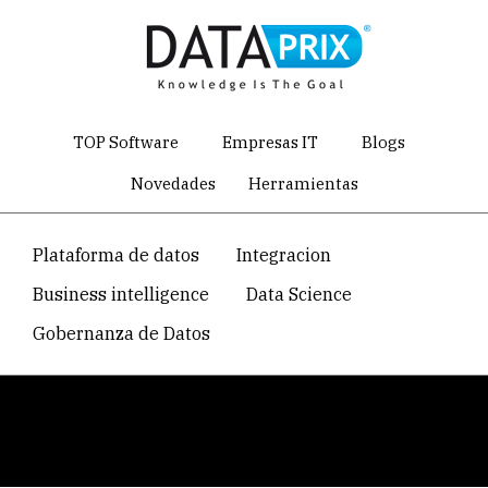
Skip
to
main
content
TOP Software
Empresas IT
Blogs
Novedades
Herramientas
Navegacion
Plataforma de datos
Integracion
temática
Business intelligence
Data Science
principal
Gobernanza de Datos
Breadcrumb
Home
Directorio de empresas de software y servicios IT
ISIT eLearning