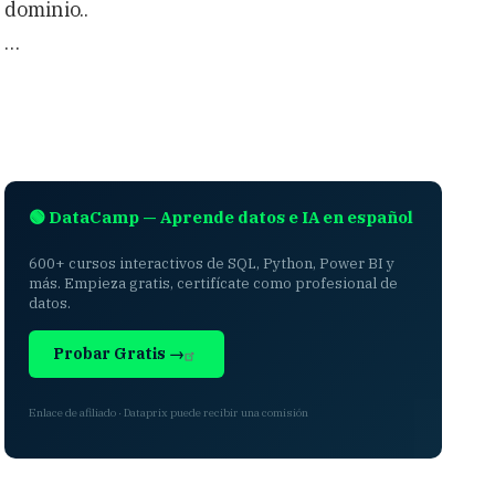
dominio..
…
🟢 DataCamp — Aprende datos e IA en español
600+ cursos interactivos de SQL, Python, Power BI y
más. Empieza gratis, certifícate como profesional de
datos.
Probar Gratis →
Enlace de afiliado · Dataprix puede recibir una comisión