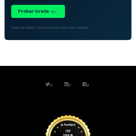
Probar Gratis →
Enlace de afiliado · Dataprix puede recibir una comisión
twitter
linkedin
facebook