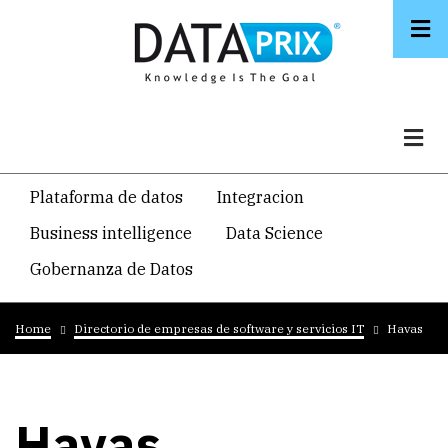
Skip
to
main
content
Navegacion
Plataforma de datos
Integracion
temática
Business intelligence
Data Science
principal
Gobernanza de Datos
Breadcrumb
Home
Directorio de empresas de software y servicios IT
Havas
Havas