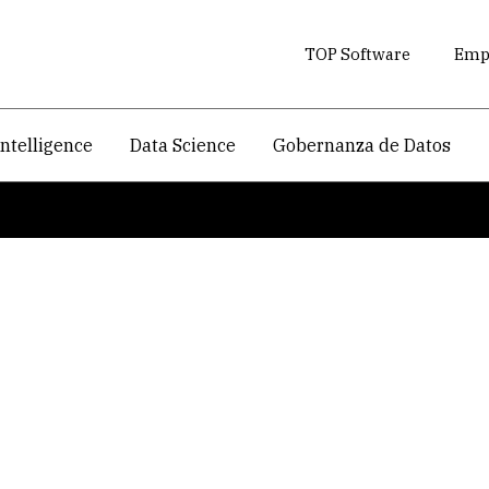
TOP Software
Empr
intelligence
Data Science
Gobernanza de Datos
Servicios Digitales - Digitalizacion de documentos
itales -
e documentos