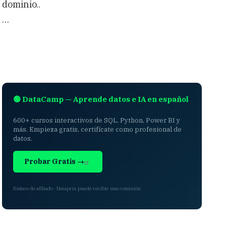
dominio..
…
🟢 DataCamp — Aprende datos e IA en español
600+ cursos interactivos de SQL, Python, Power BI y
más. Empieza gratis, certifícate como profesional de
datos.
Probar Gratis →
Enlace de afiliado · Dataprix puede recibir una comisión