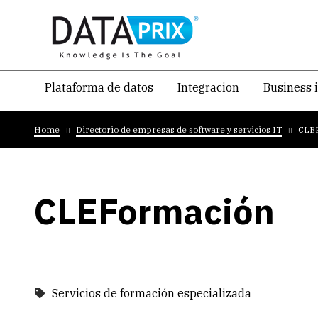
Skip
to
main
content
Navegacion
Plataforma de datos
Integracion
Business 
temática
Breadcrumb
principal
Home
Directorio de empresas de software y servicios IT
CLE
CLEFormación
Servicios de formación especializada