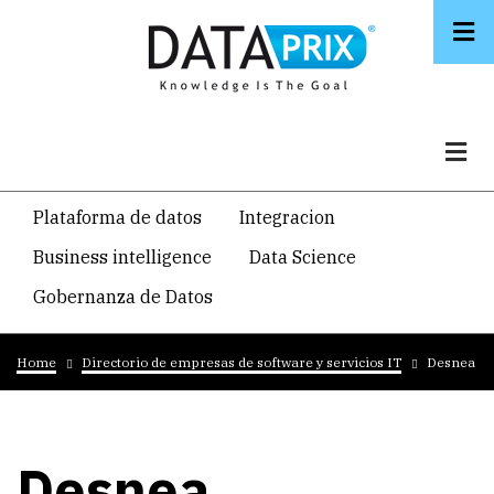
Skip
to
main
content
Navegacion
Plataforma de datos
Integracion
temática
Business intelligence
Data Science
principal
Gobernanza de Datos
Breadcrumb
Home
Directorio de empresas de software y servicios IT
Desnea
Desnea