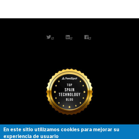
twitter
linkedin
facebook
En este sitio utilizamos cookies para mejorar su
Esta obra está bajo una
licencia de
experiencia de usuario