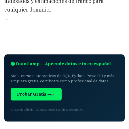
indexados y estimaciones de tráfico para
cualquier dominio..
…
🟢 DataCamp — Aprende datos e IA en español
600+ cursos interactivos de SQL, Python, Power BI y más.
Empieza gratis, certifícate como profesional de datos.
Probar Gratis →
Enlace de afiliado · Dataprix puede recibir una comisión