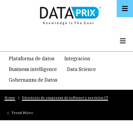
Skip
to
main
content
Navegacion
Plataforma de datos
Integracion
temática
Business intelligence
Data Science
principal
Gobernanza de Datos
Breadcrumb
Home
Directorio de empresas de software y servicios IT
Trend Micro