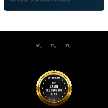
Enlace de afiliado · Dataprix puede recibir una comisión
twitter
linkedin
facebook