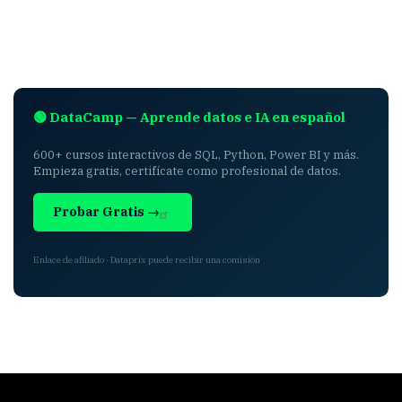
🟢 DataCamp — Aprende datos e IA en español
600+ cursos interactivos de SQL, Python, Power BI y más.
Empieza gratis, certifícate como profesional de datos.
Probar Gratis →
Enlace de afiliado · Dataprix puede recibir una comisión