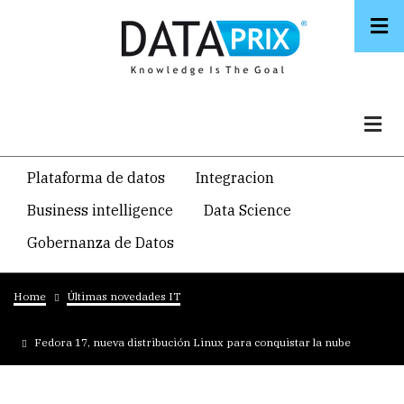
Skip
to
main
content
Navegacion
Plataforma de datos
Integracion
temática
Business intelligence
Data Science
principal
Gobernanza de Datos
Breadcrumb
Home
Últimas novedades IT
Fedora 17, nueva distribución Linux para conquistar la nube