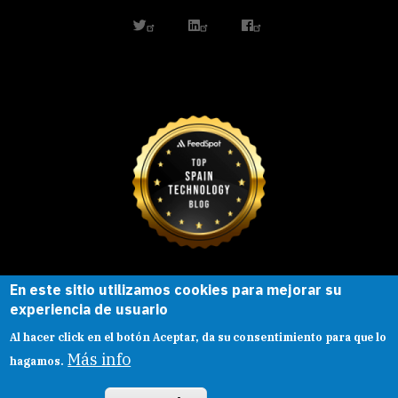
twitter
linkedin
facebook
En este sitio utilizamos cookies para mejorar su
Esta obra está bajo una
licencia de
experiencia de usuario
Creative Commons
Reconocimiento-
Al hacer click en el botón Aceptar, da su consentimiento para que lo
CompartirIgual |
Presentacion
|
Aviso legal
Más info
hagamos.