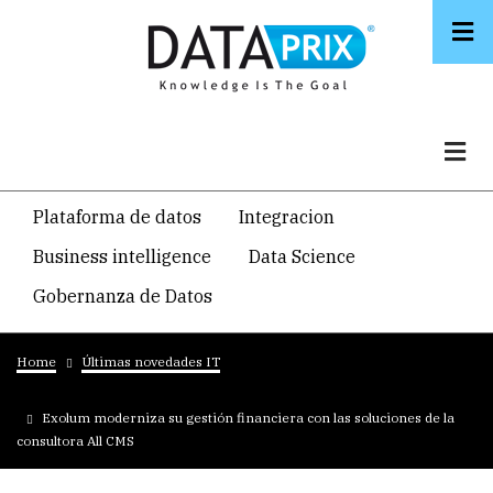
Skip
to
main
content
Navegacion
Plataforma de datos
Integracion
temática
Business intelligence
Data Science
principal
Gobernanza de Datos
Breadcrumb
Home
Últimas novedades IT
Exolum moderniza su gestión financiera con las soluciones de la
consultora All CMS