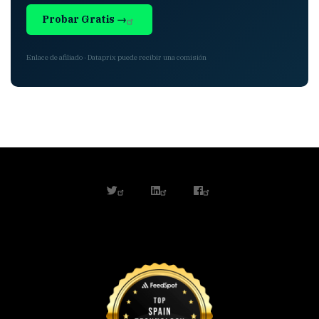
Probar Gratis →
Enlace de afiliado · Dataprix puede recibir una comisión
twitter
linkedin
facebook