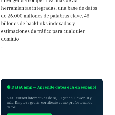
inteligencia competitiva: más de 55
herramientas integradas, una base de datos
de 26.000 millones de palabras clave, 43
billones de backlinks indexados y
estimaciones de tráfico para cualquier
dominio..
…
🟢 DataCamp — Aprende datos e IA en español
600+ cursos interactivos de SQL, Python, Power BI y
más. Empieza gratis, certifícate como profesional de
datos.