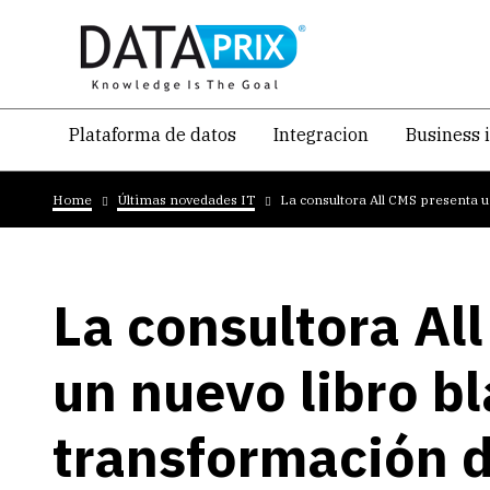
Skip
to
main
content
Navegacion
Plataforma de datos
Integracion
Business 
temática
Breadcrumb
principal
Home
Últimas novedades IT
La consultora All CMS presenta u
La consultora Al
un nuevo libro b
transformación d