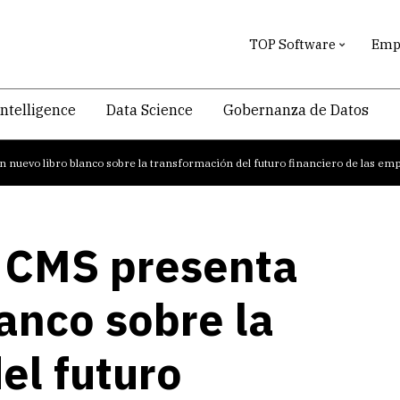
TOP Software
Empr
intelligence
Data Science
Gobernanza de Datos
n nuevo libro blanco sobre la transformación del futuro financiero de las em
l CMS presenta
lanco sobre la
el futuro