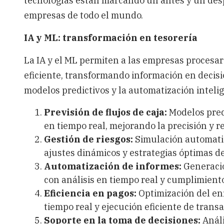
tecnologías están marcando un antes y un des
empresas de todo el mundo. ​
IA y ML: transformación en tesorería
​
La IA y el ML permiten a las empresas proces
eficiente, transformando información en decis
modelos predictivos y la automatización intel
Previsión de flujos de caja:
Modelos pred
en tiempo real, mejorando la precisión y r
Gestión de riesgos:
Simulación automatiz
ajustes dinámicos y estrategias óptimas de 
Automatización de informes:
Generació
con análisis en tiempo real y cumplimiento
Eficiencia en pagos:
Optimización del en
tiempo real y ejecución eficiente de transac
Soporte en la toma de decisiones:
Análi