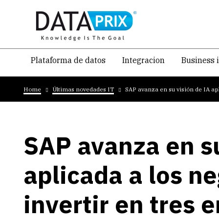
Skip
to
main
content
Navegacion
Plataforma de datos
Integracion
Business 
temática
Breadcrumb
principal
Home
Últimas novedades IT
SAP avanza en su visión de IA apl
SAP avanza en su
aplicada a los ne
invertir en tres 