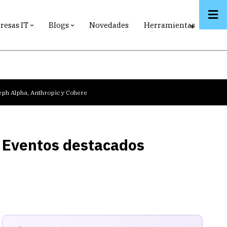
esas IT
Blogs
Novedades
Herramientas
leph Alpha, Anthropic y Cohere
Eventos destacados