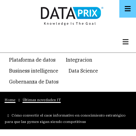
Skip
to
main
content
Navegacion
Plataforma de datos
Integracion
temática
Business intelligence
Data Science
principal
Gobernanza de Datos
Breadcrumb
Home
Últimas novedades IT
Cómo convertir el caos informativo en conocimiento estratégico
para que las pymes sigan siendo competitivas