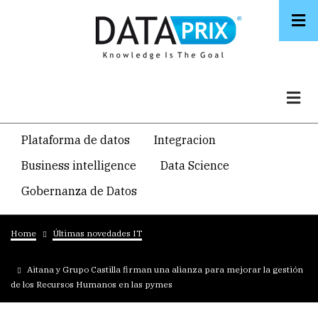
Skip
to
main
content
Navegacion
Plataforma de datos
Integracion
temática
Business intelligence
Data Science
principal
Gobernanza de Datos
Breadcrumb
Home
Últimas novedades IT
Aitana y Grupo Castilla firman una alianza para mejorar la gestión
de los Recursos Humanos en las pymes