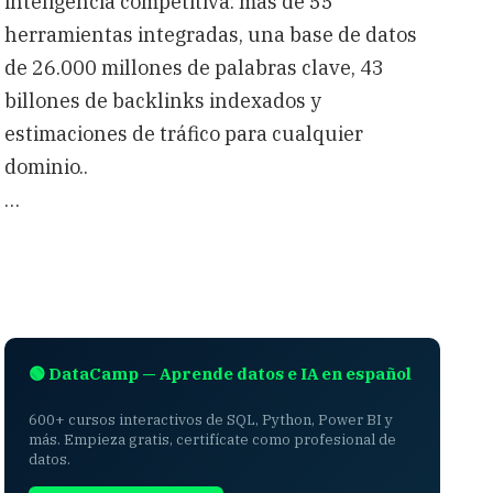
inteligencia competitiva: más de 55
herramientas integradas, una base de datos
de 26.000 millones de palabras clave, 43
billones de backlinks indexados y
estimaciones de tráfico para cualquier
dominio..
…
🟢 DataCamp — Aprende datos e IA en español
600+ cursos interactivos de SQL, Python, Power BI y
más. Empieza gratis, certifícate como profesional de
datos.