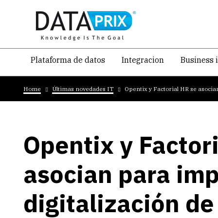
Skip
to
main
content
Navegacion
Plataforma de datos
Integracion
Business 
temática
Breadcrumb
principal
Home
Últimas novedades IT
Opentix y Factorial HR se asocia
Opentix y Factor
asocian para imp
digitalización d