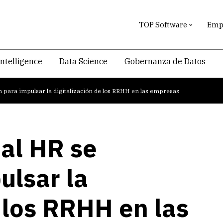
TOP Software
Empr
intelligence
Data Science
Gobernanza de Datos
n para impulsar la digitalización de los RRHH en las empresas
ial HR se
ulsar la
e los RRHH en las