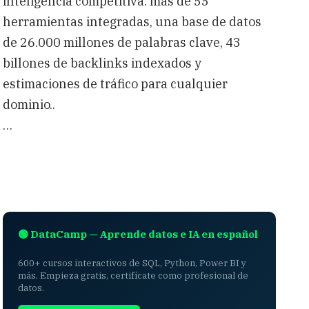
inteligencia competitiva: más de 55
herramientas integradas, una base de datos
de 26.000 millones de palabras clave, 43
billones de backlinks indexados y
estimaciones de tráfico para cualquier
dominio..
…
🟢 DataCamp — Aprende datos e IA en español
600+ cursos interactivos de SQL, Python, Power BI y
más. Empieza gratis, certifícate como profesional de
datos.