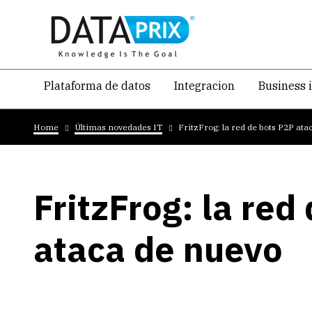
Skip
to
main
content
Navegacion
Plataforma de datos
Integracion
Business 
temática
Breadcrumb
principal
Home
Últimas novedades IT
FritzFrog: la red de bots P2P ata
FritzFrog: la red
ataca de nuevo