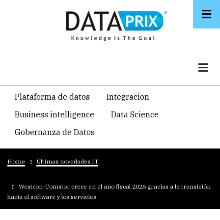
Skip
to
main
content
Navegacion
Plataforma de datos
Integracion
temática
Business intelligence
Data Science
principal
Gobernanza de Datos
Breadcrumb
Home
Últimas novedades IT
Westcon-Comstor crece en el año fiscal 2026 gracias a la transición
hacia el software y los servicios