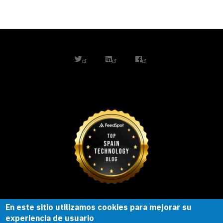
twitter
linkedin
facebook
En este sitio utilizamos cookies para mejorar su
Esta obra está bajo una
licencia de
experiencia de usuario