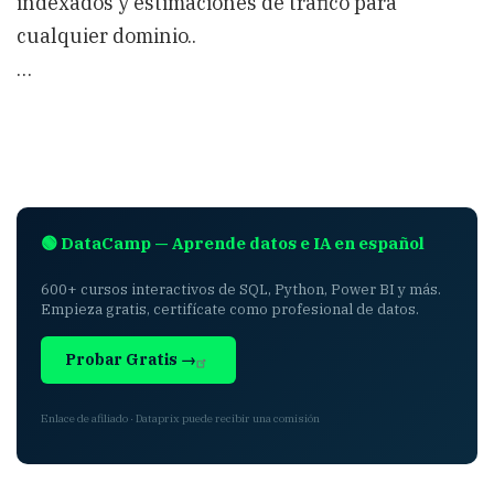
indexados y estimaciones de tráfico para
cualquier dominio..
…
🟢 DataCamp — Aprende datos e IA en español
600+ cursos interactivos de SQL, Python, Power BI y más.
Empieza gratis, certifícate como profesional de datos.
Probar Gratis →
Enlace de afiliado · Dataprix puede recibir una comisión