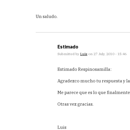
Un saludo.
Estimado
Submitted by
Luis
on 27 July, 2010 - 15:46
In
Estimado Respinosamilla:
reply
to
Agradezco mucho tu respuesta y la 
Hola
Luis:
Me parece que es lo que finalmente
Yo
Otras vez gracias.
creo
que
lo
by
Luis
Respinosamilla