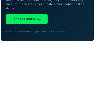
más. Empieza gratis, certifícate como profesional de
datos.
Probar Gratis →
Enlace de afiliado · Dataprix puede recibir una comisión