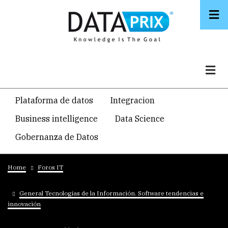
Skip
to
main
content
Navegacion
Plataforma de datos
Integracion
temática
Business intelligence
Data Science
principal
Gobernanza de Datos
Breadcrumb
Home
Foros IT
General Tecnologías de la Información. Software tendencias e
innovación