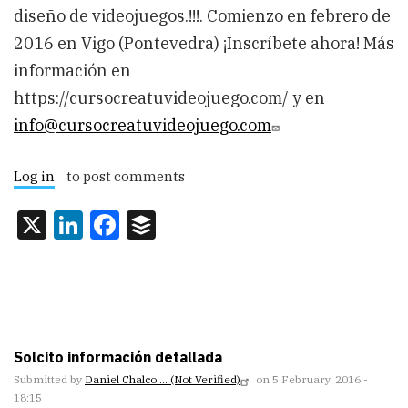
diseño de videojuegos.!!!. Comienzo en febrero de
2016 en Vigo (Pontevedra) ¡Inscríbete ahora! Más
información en
https://cursocreatuvideojuego.com/ y en
info@cursocreatuvideojuego.com
Log in
to post comments
X
LinkedIn
Facebook
Buffer
Solcito información detallada
Submitted by
Daniel Chalco … (not Verified)
on 5 February, 2016 -
18:15