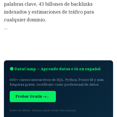
palabras clave, 43 billones de backlinks
indexados y estimaciones de tráfico para
cualquier dominio..
…
🟢 DataCamp — Aprende datos e IA en español
600+ cursos interactivos de SQL, Python, Power BI y más.
Empieza gratis, certifícate como profesional de datos.
Probar Gratis →
Enlace de afiliado · Dataprix puede recibir una comisión