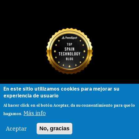
En este sitio utilizamos cookies para mejorar su
Esta obra está bajo una
licencia de
experiencia de usuario
Creative Commons
Reconocimiento-
Al hacer click en el botón Aceptar, da su consentimiento para que lo
CompartirIgual |
Presentacion
|
Aviso legal
Más info
hagamos.
Aceptar
No, gracias