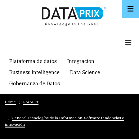
Skip
to
main
content
Navegacion
Plataforma de datos
Integracion
temática
Business intelligence
Data Science
principal
Gobernanza de Datos
Breadcrumb
Home
Foros IT
General Tecnologías de la Información. Software tendencias e
innovación