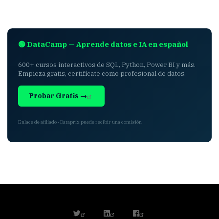
🟢 DataCamp — Aprende datos e IA en español
600+ cursos interactivos de SQL, Python, Power BI y más.
Empieza gratis, certifícate como profesional de datos.
Probar Gratis →
Enlace de afiliado · Dataprix puede recibir una comisión
twitter
linkedin
facebook