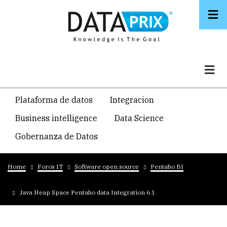
Skip
to
main
content
Navegacion
Plataforma de datos
Integracion
temática
Business intelligence
Data Science
principal
Gobernanza de Datos
Breadcrumb
Home
Foros IT
Software open source
Pentaho BI
Java Heap Space Pentaho data Integration 6.1