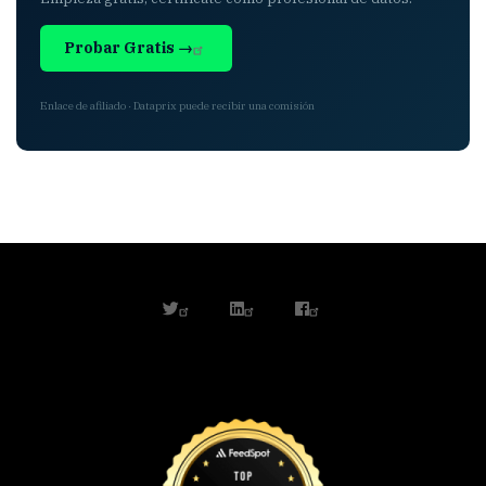
Probar Gratis →
Enlace de afiliado · Dataprix puede recibir una comisión
twitter
linkedin
facebook