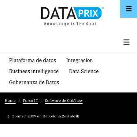
Skip
to
main
content
Navegacion
Plataforma de datos
Integracion
temática
Business intelligence
Data Science
principal
Gobernanza de Datos
Breadcrumb
Home
Foros IT
Software de QlikView
Qonnect 2009 en Barcelona (5-8 abril)