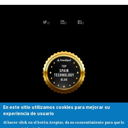
twitter
linkedin
facebook
En este sitio utilizamos cookies para mejorar su
Esta obra está bajo una
licencia de
experiencia de usuario
Creative Commons
Reconocimiento-
Al hacer click en el botón Aceptar, da su consentimiento para que lo