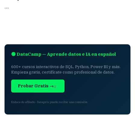
…
🟢 DataCamp — Aprende datos e IA en español
600+ cursos interactivos de SQL, Python, Power BI y más.
Empieza gratis, certifícate como profesional de datos.
Probar Gratis →
Enlace de afiliado · Dataprix puede recibir una comisión