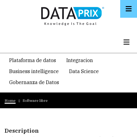
Skip
to
main
content
Navegacion
Plataforma de datos
Integracion
temática
Business intelligence
Data Science
principal
Gobernanza de Datos
Breadcrumb
Home
Software libre
Description