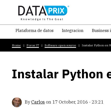
Skip
to
main
content
Navegacion
Plataforma de datos
Integracion
Business 
temática
Breadcrumb
principal
Home
Foros IT
Software open source
Instalar Python en
Instalar Python
By
Carlos
on
17 October, 2016 - 23:21