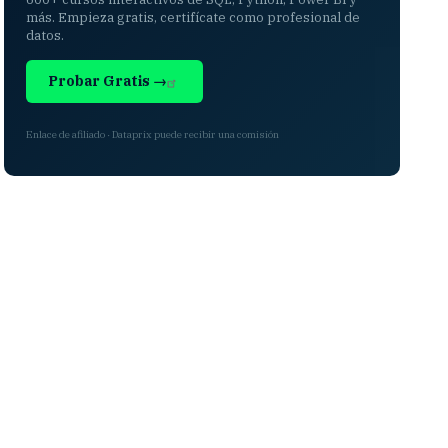
más. Empieza gratis, certifícate como profesional de
datos.
Probar Gratis →
Enlace de afiliado · Dataprix puede recibir una comisión