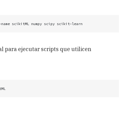
-name scikitML numpy scipy scikit-learn
l para ejecutar scripts que utilicen
ML

ult, Jul  5 2016, 11:41:13) [MSC v.1900 64 bit (AMD6
" for more information.

 (sys.version,))

Inc.| (default, Jul  5 2016, 11:41:13) [MSC v.1900 64 