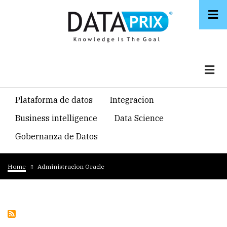
Skip
to
main
content
Navegacion
Plataforma de datos
Integracion
temática
Business intelligence
Data Science
principal
Gobernanza de Datos
Breadcrumb
Home
Administracion Oracle