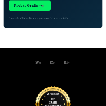
Probar Gratis →
Enlace de afiliado · Dataprix puede recibir una comisión
twitter
linkedin
facebook