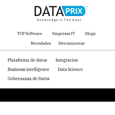
Skip
to
main
content
TOP Software
Empresas IT
Blogs
Novedades
Herramientas
Navegacion
Plataforma de datos
Integracion
temática
Business intelligence
Data Science
principal
Gobernanza de Datos
Breadcrumb
Home
atributos