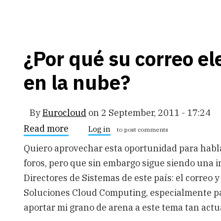
¿Por qué su correo el
en la nube?
By
Eurocloud
on
2 September, 2011 - 17:24
Read more
about
Log in
to post comments
¿Por
qué
Quiero aprovechar esta oportunidad para habl
su
foros, pero que sin embargo sigue siendo una
correo
electrónico
Directores de Sistemas de este país: el correo y
debe
estar
Soluciones Cloud Computing, especialmente par
en
aportar mi grano de arena a este tema tan actua
la
nube?