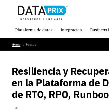
Skip
to
main
content
Navegacion
Plataforma de datos
Integracion
Business 
temática
Breadcrumb
principal
Home
backup
Resiliencia y Recupe
en la Plataforma de 
de RTO, RPO, Runboo