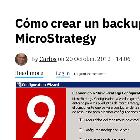
transacciones
Cómo crear un backu
MicroStrategy
By
Carlos
on
20 October, 2012 - 14:06
Read more
about
Log in
to post comments
Cómo
crear
un
backup
de
un
proyecto
de
MicroStrategy