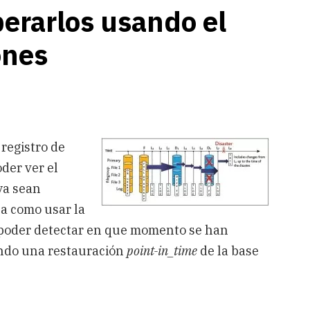
perarlos usando el
ones
 registro de
der ver el
ya sean
ca como usar la
 poder detectar en que momento se han
endo una restauración
point-in_time
de la base