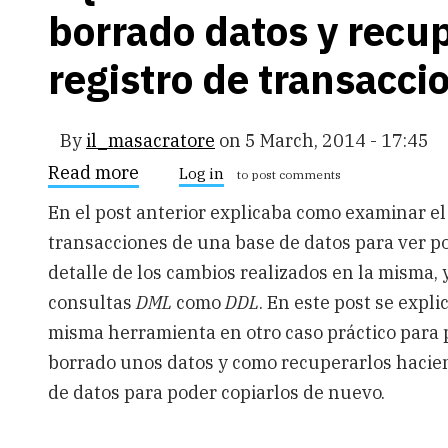
borrado datos y recu
registro de transacci
By
il_masacratore
on
5 March, 2014 - 17:45
Read more
about
Log in
to post comments
SQL
Server:
En el post anterior explicaba como examinar el
Cómo
transacciones de una base de datos para ver po
saber
cuándo
detalle de los cambios realizados en la misma, 
se
han
consultas
DML
como
DDL
. En este post se expli
borrado
misma herramienta en otro caso práctico para
datos
y
borrado unos datos y como recuperarlos haci
recuperarlos
usando
de datos para poder copiarlos de nuevo.
el
registro
de