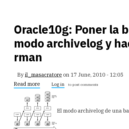
Oracle10g: Poner la 
modo archivelog y ha
rman
By
il_masacratore
on
17 June, 2010 - 12:05
Read more
about
Log in
to post comments
Oracle10g:
Poner
la
base
de
El modo archivelog de una ba
datos
en
modo