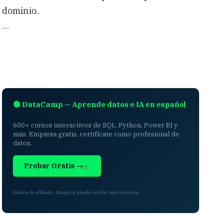
dominio..
…
🟢 DataCamp — Aprende datos e IA en español
600+ cursos interactivos de SQL, Python, Power BI y
más. Empieza gratis, certifícate como profesional de
datos.
Probar Gratis →
Enlace de afiliado · Dataprix puede recibir una comisión