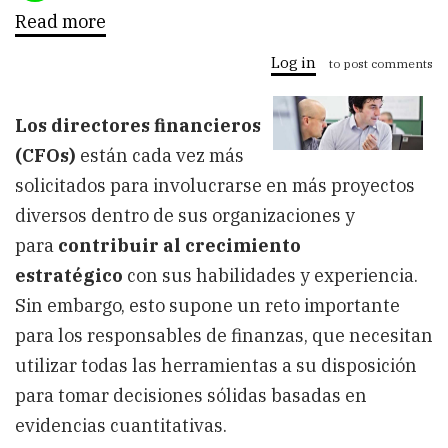
Read more
about
¿Cómo
se
Log in
to post comments
pueden
beneficiar
los
Los directores financieros
directores
financieros
(CFOs)
están cada vez más
de
los
solicitados para involucrarse en más proyectos
sistemas
diversos dentro de sus organizaciones y
ERP?
para
contribuir al crecimiento
estratégico
con sus habilidades y experiencia.
Sin embargo, esto supone un reto importante
para los responsables de finanzas, que necesitan
utilizar todas las herramientas a su disposición
para tomar decisiones sólidas basadas en
evidencias cuantitativas.