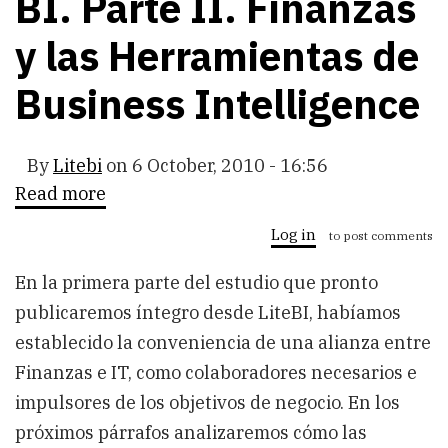
BI. Parte II. Finanzas
y las Herramientas de
Business Intelligence
By
Litebi
on
6 October, 2010 - 16:56
Read more
about
Dirección
Financiera
Log in
to post comments
y
BI.
En la primera parte del estudio que pronto
Parte
II.
publicaremos íntegro desde LiteBI, habíamos
Finanzas
y
establecido la conveniencia de una alianza entre
las
Finanzas e IT, como colaboradores necesarios e
Herramientas
de
impulsores de los objetivos de negocio. En los
Business
Intelligence
próximos párrafos analizaremos cómo las