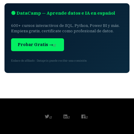
🟢 DataCamp — Aprende datos e IA en español
600+ cursos interactivos de SQL, Python, Power BI y más.
Empieza gratis, certifícate como profesional de datos.
Probar Gratis →
Enlace de afiliado · Dataprix puede recibir una comisión
twitter
linkedin
facebook