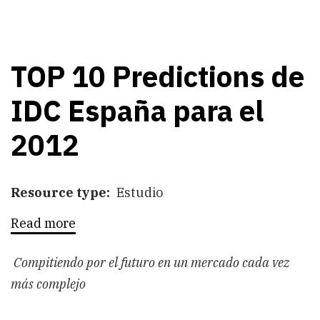
TOP 10 Predictions de
IDC España para el
2012
Resource type
Estudio
Read more
about
TOP
10
Predictions
Compitiendo por el futuro en un mercado cada vez
de
más complejo
IDC
España
para