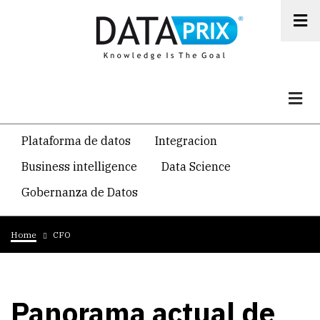
Skip
to
main
content
Navegacion
Plataforma de datos
Integracion
temática
Business intelligence
Data Science
principal
Gobernanza de Datos
Breadcrumb
Home
CFO
Panorama actual de