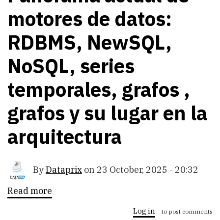
motores de datos:
RDBMS, NewSQL,
NoSQL, series
temporales, grafos ,
grafos y su lugar en la
arquitectura
By
Dataprix
on
23 October, 2025 - 20:32
Read more
about
Panorama
actual
Log in
to post comments
de