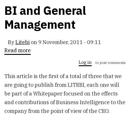
BI and General
Management
By
Litebi
on
9 November, 2011 - 09:11
Read more
about
BI
and
Log in
to post comments
General
Management
This article is the first of a total of three that we
are going to publish from LITEBI, each one will
be part of a Whitepaper focused on the effects
and contributions of Business Intelligence to the
company from the point of view of the CEO.