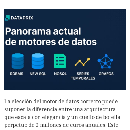
motores
de
datos:
RDBMS,
NewSQL,
NoSQL,
series
temporales,
grafos
,
grafos
y
su
lugar
en
la
arquitectura
La elección del motor de datos correcto puede
suponer la diferencia entre una arquitectura
que escala con elegancia y un cuello de botella
perpetuo de 2 millones de euros anuales. Este