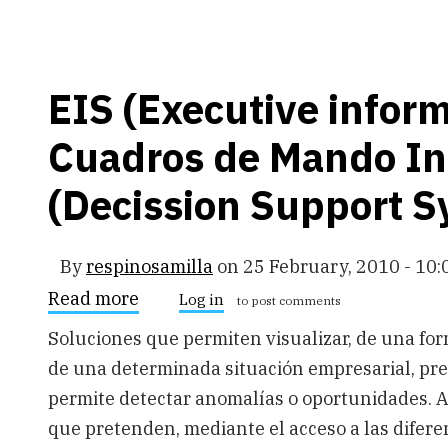
EIS (Executive infor
Cuadros de Mando In
(Decission Support S
By
respinosamilla
on
25 February, 2010 - 10:
Read more
about
Log in
to post comments
EIS
(Executive
Soluciones que permiten visualizar, de una form
information
de una determinada situación empresarial, pre
system).
Cuadros
permite detectar anomalías o oportunidades. Ap
de
Mando
que pretenden, mediante el acceso a las difere
Integral.