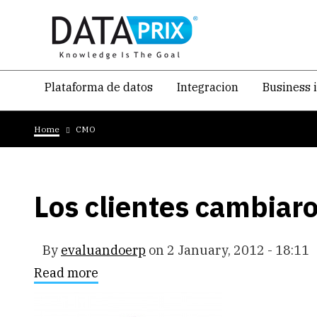
Skip
to
main
content
Navegacion
Plataforma de datos
Integracion
Business 
temática
Breadcrumb
principal
Home
CMO
Los clientes cambiar
By
evaluandoerp
on
2 January, 2012 - 18:11
Read more
about
Los
clientes
cambiaron.