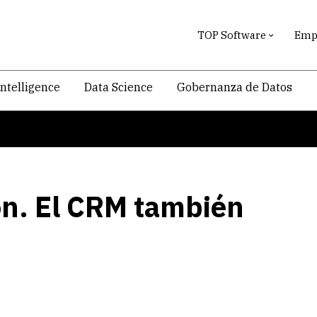
TOP Software
Empr
intelligence
Data Science
Gobernanza de Datos
on. El CRM también