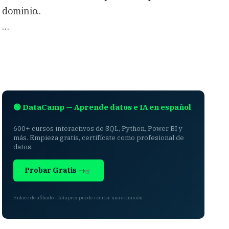
dominio..
…
🟢 DataCamp — Aprende datos e IA en español
600+ cursos interactivos de SQL, Python, Power BI y
más. Empieza gratis, certifícate como profesional de
datos.
Probar Gratis →
Enlace de afiliado · Dataprix puede recibir una comisión