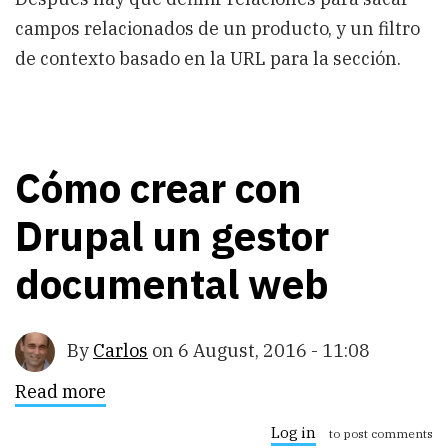
campos relacionados de un producto, y un filtro
de contexto basado en la URL para la sección.
Cómo crear con
Drupal un gestor
documental web
By
Carlos
on
6 August, 2016 - 11:08
Read more
about
Cómo
crear
Log in
to post comments
con