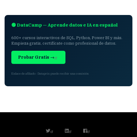
🟢 DataCamp — Aprende datos e IA en español
600+ cursos interactivos de SQL, Python, Power BI y más.
Empieza gratis, certifícate como profesional de datos.
Probar Gratis →
Enlace de afiliado · Dataprix puede recibir una comisión
twitter
linkedin
facebook