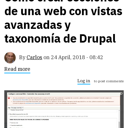
de una web con vistas
avanzadas y
taxonomía de Drupal
By
Carlos
on
24 April, 2018 - 08:42
Read more
about
Cómo
crear
Log in
to post comments
secciones
de
una
web
con
vistas
avanzadas
y
taxonomía