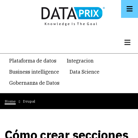
Skip
to
main
content
Navegacion
Plataforma de datos
Integracion
temática
Business intelligence
Data Science
principal
Gobernanza de Datos
Breadcrumb
Home
Drupal
Cómo crear secciones