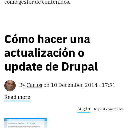
como gestor de contenidos..
Cómo hacer una
actualización o
update de Drupal
By
Carlos
on
10 December, 2014 - 17:51
Read more
about
Cómo
hacer
Log in
to post comments
una
actualización
o
update