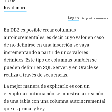
10:05
Read more
about
Definición
de
Log in
to post comments
columnas
autoincrementales
En DB2 es posible crear columnas
“identity”
en
autoincrementales, es decir, cuyo valor en caso
DB2
de no definirse en una inserción se vaya
incrementando a partir de unos valores
definidos. Este tipo de columnas también se
pueden definir en SQL Server, y en Oracle se
realiza a través de secuencias.
La mejor manera de explicarlo es con un
ejemplo: a continuación se muestra la creación
de una tabla con una columna autoincremental
que es primary key.