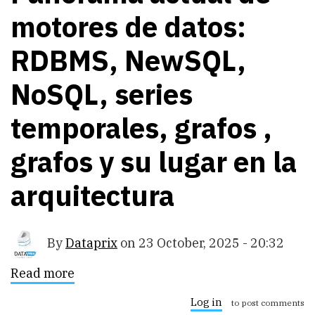
motores de datos:
RDBMS, NewSQL,
NoSQL, series
temporales, grafos ,
grafos y su lugar en la
arquitectura
By
Dataprix
on
23 October, 2025 - 20:32
Read more
about
Panorama
actual
Log in
to post comments
de