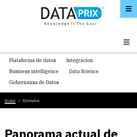
Skip
to
main
content
Navegacion
Plataforma de datos
Integracion
temática
Business intelligence
Data Science
principal
Gobernanza de Datos
Breadcrumb
Home
Ejemplos
Panorama actual de