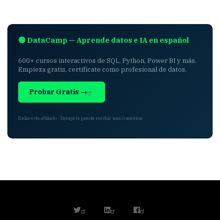
🟢 DataCamp — Aprende datos e IA en español
600+ cursos interactivos de SQL, Python, Power BI y más.
Empieza gratis, certifícate como profesional de datos.
Probar Gratis →
Enlace de afiliado · Dataprix puede recibir una comisión
twitter
linkedin
facebook