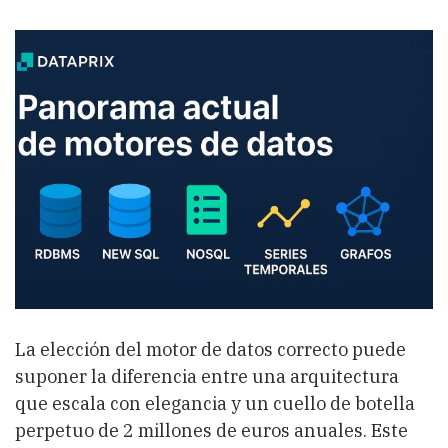
motores
de
datos:
RDBMS,
NewSQL,
NoSQL,
series
temporales,
grafos
,
grafos
y
su
lugar
en
la
arquitectura
La elección del motor de datos correcto puede
suponer la diferencia entre una arquitectura
que escala con elegancia y un cuello de botella
perpetuo de 2 millones de euros anuales. Este