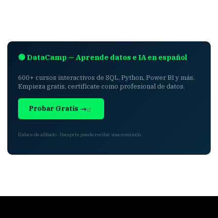
🟢 DataCamp — Aprende datos e IA en español
600+ cursos interactivos de SQL, Python, Power BI y más.
Empieza gratis, certifícate como profesional de datos.
Probar Gratis →
Enlace de afiliado · Dataprix puede recibir una comisión