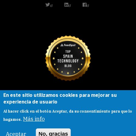
twitter
linkedin
facebook
En este sitio utilizamos cookies para mejorar su
Esta obra está bajo una
licencia de
experiencia de usuario
Creative Commons
Reconocimiento-
Al hacer click en el botón Aceptar, da su consentimiento para que lo
CompartirIgual |
Presentacion
|
Aviso legal
Más info
hagamos.
Aceptar
No, gracias