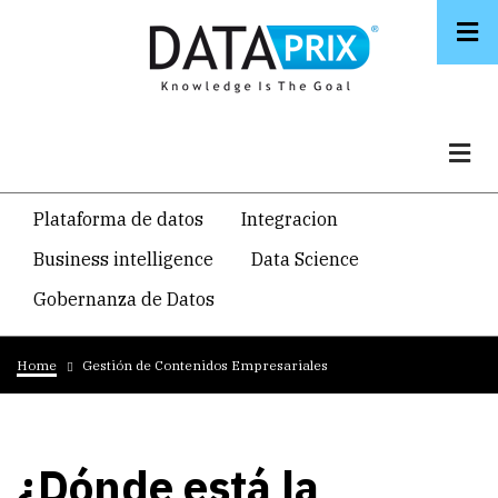
Skip
to
main
content
Navegacion
Plataforma de datos
Integracion
temática
Business intelligence
Data Science
principal
Gobernanza de Datos
Breadcrumb
Home
Gestión de Contenidos Empresariales
¿Dónde está la