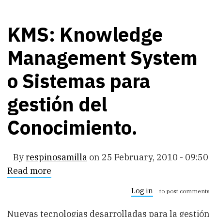
KMS: Knowledge
Management System
o Sistemas para
gestión del
Conocimiento.
By
respinosamilla
on
25 February, 2010 - 09:50
Read more
about
KMS:
Knowledge
Log in
to post comments
Management
System
Nuevas tecnologias desarrolladas para la gestión
o