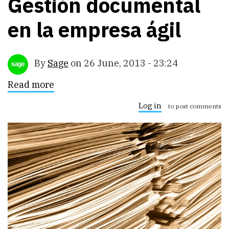
Gestión documental
en la empresa ágil
By
Sage
on
26 June, 2013 - 23:24
Read more
about
Gestión
documental
Log in
to post comments
en
la
empresa
ágil