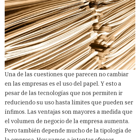
día
a
día
de
la
empresa
Una de las cuestiones que parecen no cambiar
en las empresas es el uso del papel. Y esto a
pesar de las tecnologías que nos permiten ir
reduciendo su uso hasta límites que pueden ser
ínfimos. Las ventajas son mayores a medida que
el volumen de negocio de la empresa aumenta.
Pero también depende mucho de la tipología de
la empresa. Hoy vamos a intentar ofrecer