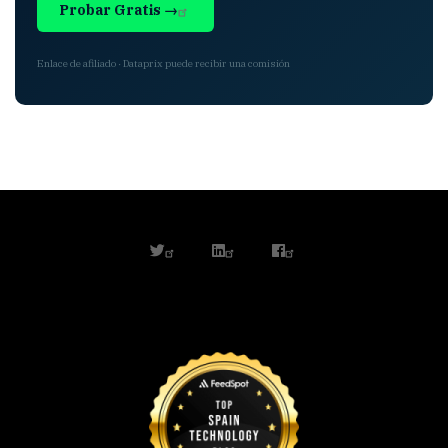
Probar Gratis →
Enlace de afiliado · Dataprix puede recibir una comisión
twitter
linkedin
facebook