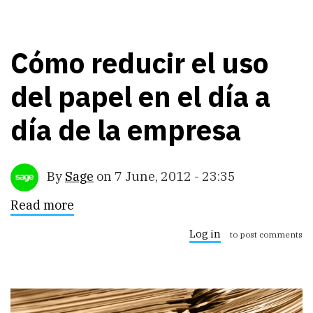
Cómo reducir el uso
del papel en el día a
día de la empresa
By
Sage
on
7 June, 2012 - 23:35
Read more
about
Cómo
reducir
Log in
to post comments
el
uso
del
papel
en
el