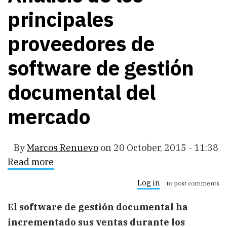
principales
proveedores de
software de gestión
documental del
mercado
By
Marcos Renuevo
on
20 October, 2015 - 11:38
Read more
about
Análisis
de
Log in
to post comments
los
principales
El software de gestión documental ha
proveedores
de
incrementado sus ventas durante los
software