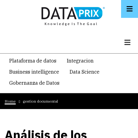
Skip
to
main
content
Navegacion
Plataforma de datos
Integracion
temática
Business intelligence
Data Science
principal
Gobernanza de Datos
Breadcrumb
Home
gestion documental
Análisis de los