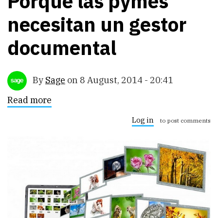
Porqué las pymes
necesitan un gestor
documental
By
Sage
on
8 August, 2014 - 20:41
Read more
about
Porqué
las
Log in
to post comments
pymes
necesitan
un
gestor
documental