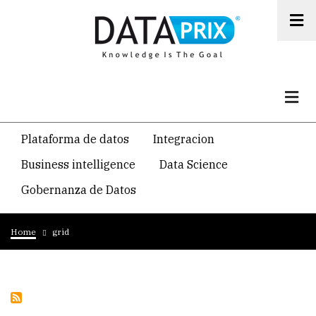
Skip
to
main
content
Navegacion
Plataforma de datos
Integracion
temática
Business intelligence
Data Science
principal
Gobernanza de Datos
Breadcrumb
Home
grid