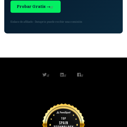
Probar Gratis →
Enlace de afiliado · Dataprix puede recibir una comisión
twitter
linkedin
facebook