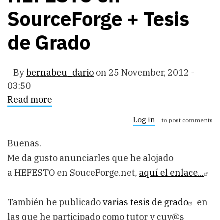
SourceForge + Tesis
de Grado
By
bernabeu_dario
on
25 November, 2012 -
03:50
Read more
about
HEFESTO
en
Log in
to post comments
SourceForge
+
Buenas.
Tesis
de
Me da gusto anunciarles que he alojado
Grado
a
HEFESTO
en SouceForge.net,
aquí el enlace...
También he publicado
varias tesis de grado
en
las que he participado como tutor y cuy@s