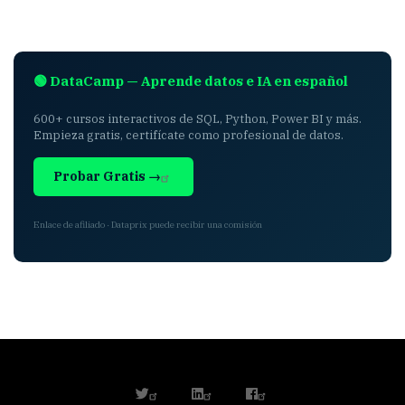
🟢 DataCamp — Aprende datos e IA en español
600+ cursos interactivos de SQL, Python, Power BI y más.
Empieza gratis, certifícate como profesional de datos.
Probar Gratis →
Enlace de afiliado · Dataprix puede recibir una comisión
twitter
linkedin
facebook