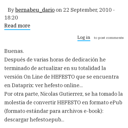
By
bernabeu_dario
on
22 September, 2010 -
18:20
Read more
about
HEFESTO
v2.0:
Log in
to post comments
On
Line
Buenas.
&
ePub
Después de varias horas de dedicación he
terminado de actualizar en su totalidad la
versión On Line de HEFESTO que se encuentra
en Dataprix: ver hefesto online...
Por otra parte, Nicolas Gutierrez, se ha tomado la
molestia de convertir HEFESTO en formato ePub
(formato estándar para archivos e-book):
descargar hefesto.epub...