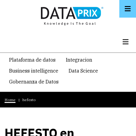
Skip
to
main
content
Navegacion
Plataforma de datos
Integracion
temática
Business intelligence
Data Science
principal
Gobernanza de Datos
Breadcrumb
Home
hefesto
HEFESTO en