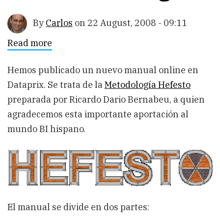
By
Carlos
on
22 August, 2008 - 09:11
Read more
about
Manual
de
metodologia
Hemos publicado un nuevo manual online en
HEFESTO
Dataprix. Se trata de la
Metodología Hefesto
para
Datawarehousing
preparada por Ricardo Dario Bernabeu, a quien
agradecemos esta importante aportación al
mundo BI hispano.
El manual se divide en dos partes: