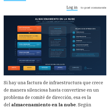
Almacenamiento
en
Log in
to post comments
la
Nube:
S3,
Azure
Blob,
Tiering
y
Políticas
de
Retención
—
Cómo
Optimizar
Costes
sin
Sacrificar
el
Si hay una factura de infraestructura que crece
Cumplimiento
de manera silenciosa hasta convertirse en un
Normativo
problema de comité de dirección, esa es la
del
almacenamiento en la nube
. Según