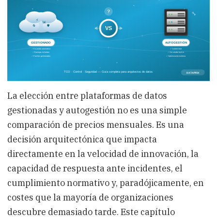
vs
On-
Premise:
La
decisión
que
define
tu
Arquitectura
de
Datos
La elección entre plataformas de datos
gestionadas y autogestión no es una simple
comparación de precios mensuales. Es una
decisión arquitectónica que impacta
directamente en la velocidad de innovación, la
capacidad de respuesta ante incidentes, el
cumplimiento normativo y, paradójicamente, en
costes que la mayoría de organizaciones
descubre demasiado tarde. Este capítulo