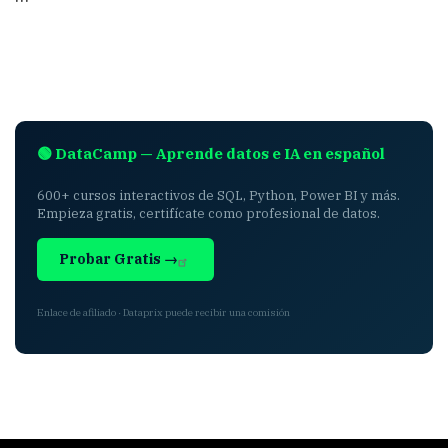
🟢 DataCamp — Aprende datos e IA en español
600+ cursos interactivos de SQL, Python, Power BI y más.
Empieza gratis, certifícate como profesional de datos.
Probar Gratis →
Enlace de afiliado · Dataprix puede recibir una comisión