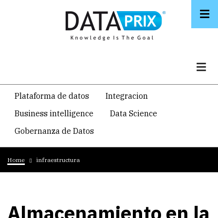
Skip
to
main
content
Navegacion
Plataforma de datos
Integracion
temática
Business intelligence
Data Science
principal
Gobernanza de Datos
Breadcrumb
Home
infraestructura
Almacenamiento en la