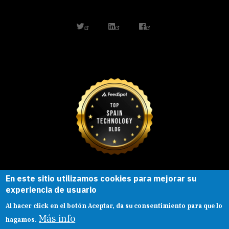
twitter
linkedin
facebook
En este sitio utilizamos cookies para mejorar su
Esta obra está bajo una
licencia de
experiencia de usuario
Creative Commons
Reconocimiento-
Al hacer click en el botón Aceptar, da su consentimiento para que lo
CompartirIgual |
Presentacion
|
Aviso legal
Más info
hagamos.