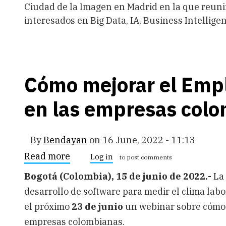
Ciudad de la Imagen en Madrid en la que reuni
interesados en Big Data, IA, Business Intelligen
Cómo mejorar el Em
en las empresas col
By
Bendayan
on
16 June, 2022 - 11:13
Read more
about
Log in
to post comments
Cómo
mejorar
Bogotá (Colombia), 15 de junio de 2022.-
La
el
desarrollo de software para medir el clima labo
Employee
Engagement
el próximo
23 de junio
un webinar sobre cómo
en
las
empresas colombianas.