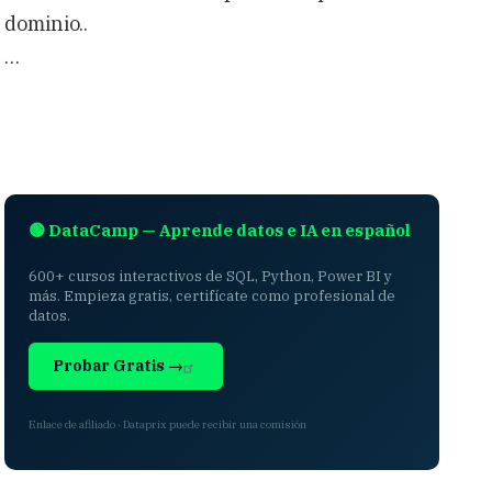
dominio..
…
🟢 DataCamp — Aprende datos e IA en español
600+ cursos interactivos de SQL, Python, Power BI y
más. Empieza gratis, certifícate como profesional de
datos.
Probar Gratis →
Enlace de afiliado · Dataprix puede recibir una comisión