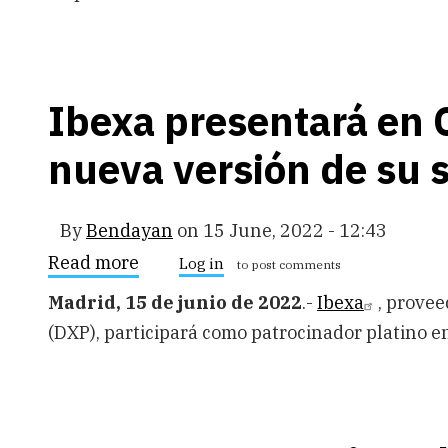
empresas
colombianas
Ibexa presentará en
nueva versión de su 
By
Bendayan
on
15 June, 2022 - 12:43
Read more
about
Log in
to post comments
Ibexa
presentará
Madrid, 15 de junio de 2022
.-
Ibexa
, provee
en
(DXP), participará como patrocinador platino 
OpenExpo
Europe
la
nueva
versión
de
su