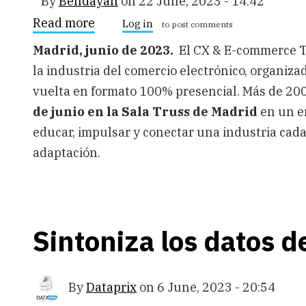
By
Bendayan
on
22 June, 2023 - 14:42
Read more
about
Log in
to post comments
Madrid
acoge
Madrid, junio de 2023.
El CX & E-commerce T
la
la industria del comercio electrónico, organiz
V
Edición
vuelta en formato 100% presencial. Más de 200 
del
CX
de junio en la Sala Truss de Madrid
en un en
&
educar, impulsar y conectar una industria cad
Ecommerce
Technologies
adaptación.
Summit
el
próximo
27
de
junio
Sintoniza los datos 
By
Dataprix
on
6 June, 2023 - 20:54