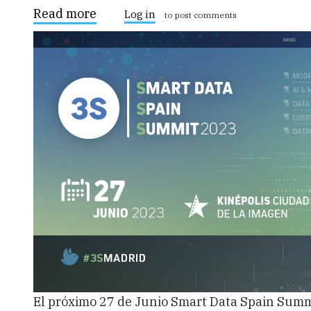
Read more
about
Log in
to post comments
Sintoniza
los
datos
de
tu
empresa
El próximo 27 de Junio Smart Data Spain Summit