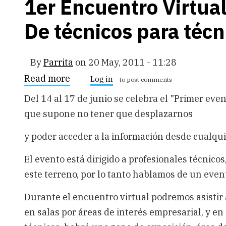
1er Encuentro Virtua
solución
DXP
De técnicos para técn
By
Parrita
on
20 May, 2011 - 11:28
Read more
about
Log in
to post comments
1er
Encuentro
Del 14 al 17 de junio se celebra el "Primer even
Virtual
que supone no tener que desplazarnos
de
Software
IBM.
y poder acceder a la información desde cualqui
De
técnicos
El evento está dirigido a profesionales técnicos
para
técnicos.
este terreno, por lo tanto hablamos de un event
Durante el encuentro virtual podremos asistir 
en salas por áreas de interés empresarial, y e