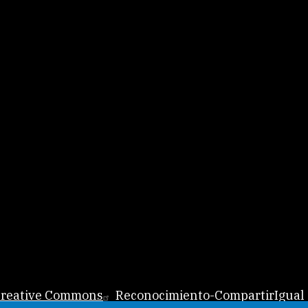
 Creative Commons
Reconocimiento-CompartirIgual 