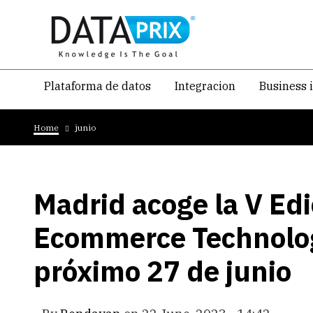
Skip
to
main
content
Navegacion
Plataforma de datos
Integracion
Business 
temática
Breadcrumb
principal
Home
junio
Madrid acoge la V Edi
Ecommerce Technolog
próximo 27 de junio