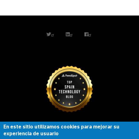
twitter
linkedin
facebook
En este sitio utilizamos cookies para mejorar su
Esta obra está bajo una
licencia de
experiencia de usuario