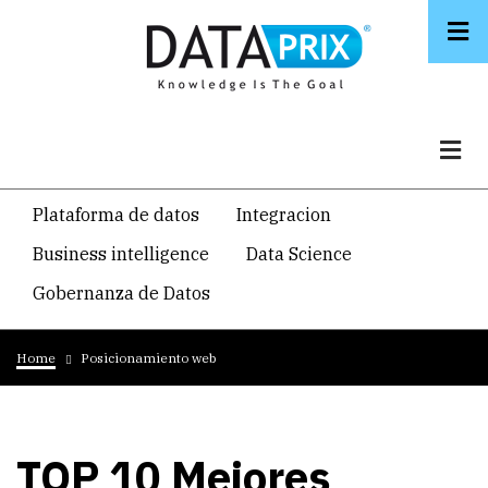
Skip
to
main
content
Navegacion
Plataforma de datos
Integracion
temática
Business intelligence
Data Science
principal
Gobernanza de Datos
Breadcrumb
Home
Posicionamiento web
TOP 10 Mejores