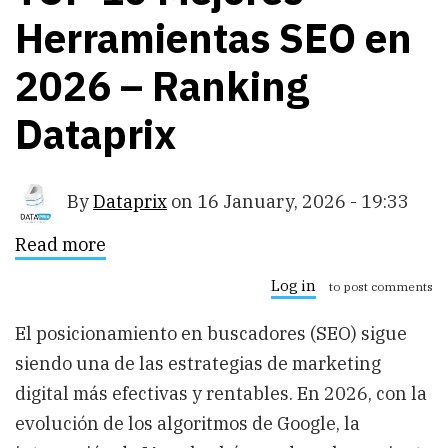
Herramientas SEO en
2026 – Ranking
Dataprix
By
Dataprix
on
16 January, 2026 - 19:33
Read more
about
TOP
10
Log in
to post comments
Mejores
Herramientas
El posicionamiento en buscadores (SEO) sigue
SEO
en
siendo una de las estrategias de marketing
2026
–
digital más efectivas y rentables. En 2026, con la
Ranking
evolución de los algoritmos de Google, la
Dataprix