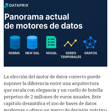
datos:
RDBMS,
NewSQL,
NoSQL,
series
temporales,
grafos
,
grafos
y
su
lugar
en
la
arquitectura
La elección del motor de datos correcto puede
suponer la diferencia entre una arquitectura
que escala con elegancia y un cuello de botella
perpetuo de 2 millones de euros anuales. Este
capítulo desmitifica el zoo de bases de datos
modernas y ofrece un marco de decisión práctico