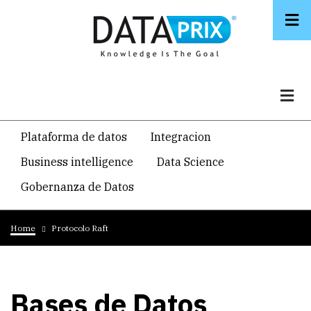
Skip
to
main
content
Navegacion
Plataforma de datos
Integracion
temática
Business intelligence
Data Science
principal
Gobernanza de Datos
Breadcrumb
Home
Protocolo Raft
Bases de Datos