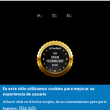
twitter
linkedin
facebook
En este sitio utilizamos cookies para mejorar su
Esta obra está bajo una
licencia de
experiencia de usuario
Creative Commons
Reconocimiento-
Al hacer click en el botón Aceptar, da su consentimiento para que lo
CompartirIgual |
Presentacion
|
Aviso legal
Más info
hagamos.