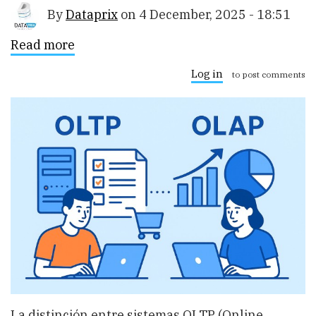
By
Dataprix
on
4 December, 2025 - 18:51
Read more
about
OLTP
vs
Log in
to post comments
OLAP:
patrones
y
anti-
patrones
—
consistencia,
latencia
y
particionado
La distinción entre sistemas OLTP (Online