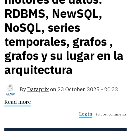
RDBMS, NewSQL,
NoSQL, series
temporales, grafos ,
grafos y su lugar en la
arquitectura
By
Dataprix
on
23 October, 2025 - 20:32
Read more
about
Panorama
actual
Log in
to post comments
de
motores
de