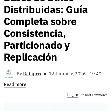
Distribuidas: Guía
Completa sobre
Consistencia,
Particionado y
Replicación
By
Dataprix
on
12 January, 2026 - 19:40
Read more
about
Bases
de
Log in
to post comments
Datos
Distribuidas:
Guía