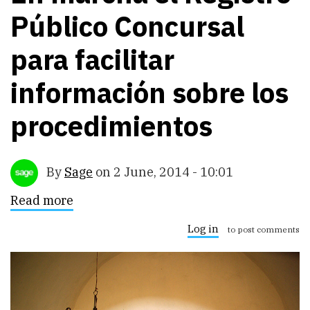
Público Concursal
para facilitar
información sobre los
procedimientos
By
Sage
on
2 June, 2014 - 10:01
Read more
about
En
marcha
Log in
to post comments
el
Registro
Público
Concursal
para
facilitar