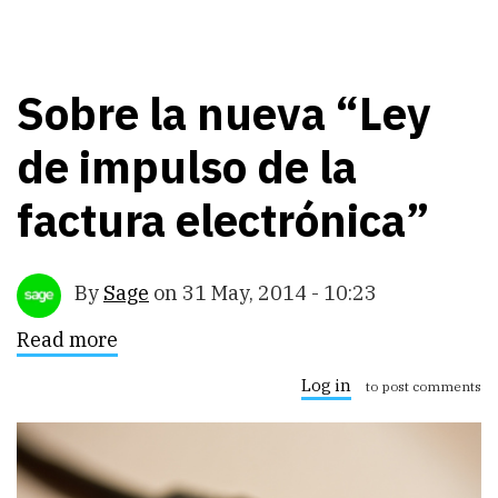
Sobre la nueva “Ley
de impulso de la
factura electrónica”
By
Sage
on
31 May, 2014 - 10:23
Read more
about
Sobre
la
Log in
to post comments
nueva
“Ley
de
impulso
de