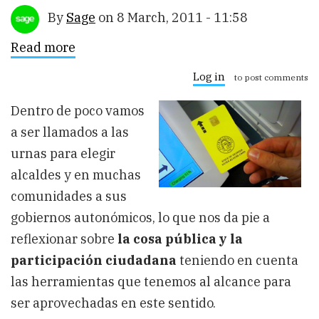
By
Sage
on
8 March, 2011 - 11:58
Read more
about
Mayor
participación
Log in
to post comments
ciudadana
en
Dentro de poco vamos
lo
público
a ser llamados a las
con
los
urnas para elegir
resortes
alcaldes y en muchas
de
Internet
comunidades a sus
gobiernos autonómicos, lo que nos da pie a
reflexionar sobre
la cosa pública y la
participación ciudadana
teniendo en cuenta
las herramientas que tenemos al alcance para
ser aprovechadas en este sentido.