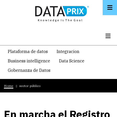
Skip
to
main
content
Navegacion
Plataforma de datos
Integracion
temática
Business intelligence
Data Science
principal
Gobernanza de Datos
Breadcrumb
Home
sector público
En marcha el Registro