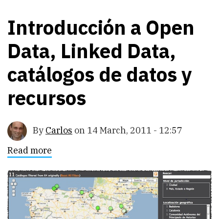
Introducción a Open
Data, Linked Data,
catálogos de datos y
recursos
By
Carlos
on
14 March, 2011 - 12:57
Read more
about
Introducción
a
Open
Data,
Linked
Data,
catálogos