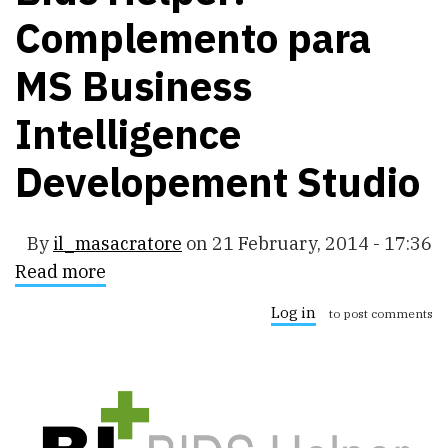
Complemento para
MS Business
Intelligence
Developement Studio
By
il_masacratore
on
21 February, 2014 - 17:36
Read more
about
Bids
Helper:
Log in
to post comments
Complemento
para
MS
Business
Intelligence
Developement
Studio