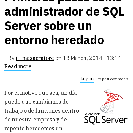
administrador de SQL
Server sobre un
entorno heredado
By
il_masacratore
on
18 March, 2014 - 13:14
Read more
about
Primeros
pasos
Log in
to post comments
como
administrador
Por el motivo que sea, un día
de
SQL
puede que cambiamos de
Server
sobre
trabajo o de funciones dentro
un
de nuestra empresa y de
entorno
heredado
repente heredemos un