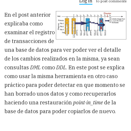
Log in
to post comments
Cómo
saber
En el post anterior
cuándo
se
explicaba como
han
borrado
examinar el registro
datos
de transacciones de
y
recuperarlos
una base de datos para ver poder ver el detalle
usando
el
de los cambios realizados en la misma, ya sean
registro
consultas
DML
como
DDL
. En este post se explica
de
transacciones
como usar la misma herramienta en otro caso
práctico para poder detectar en que momento se
han borrado unos datos y como recuperarlos
haciendo una restauración
point-in_time
de la
base de datos para poder copiarlos de nuevo.