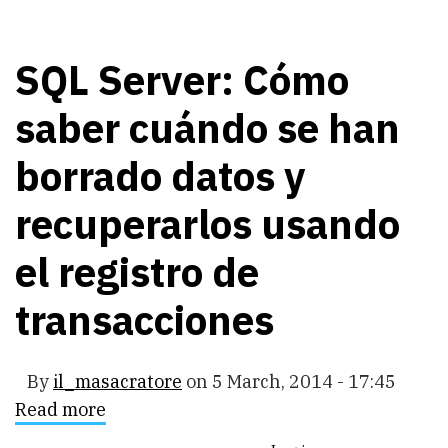
SQL Server: Cómo
saber cuándo se han
borrado datos y
recuperarlos usando
el registro de
transacciones
By
il_masacratore
on
5 March, 2014 - 17:45
Read more
about
SQL
Server: