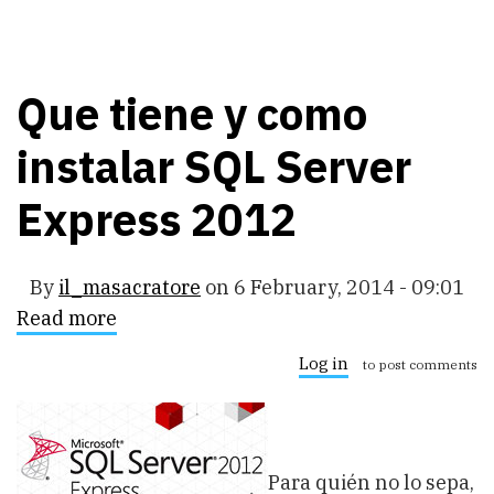
Que tiene y como
instalar SQL Server
Express 2012
By
il_masacratore
on
6 February, 2014 - 09:01
Read more
about
Que
tiene
Log in
to post comments
y
como
instalar
SQL
Server
Express
Para quién no lo sepa,