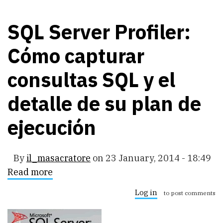
SQL Server Profiler:
Cómo capturar
consultas SQL y el
detalle de su plan de
ejecución
By
il_masacratore
on
23 January, 2014 - 18:49
Read more
about
SQL
Server
Log in
to post comments
Profiler:
Cómo
capturar