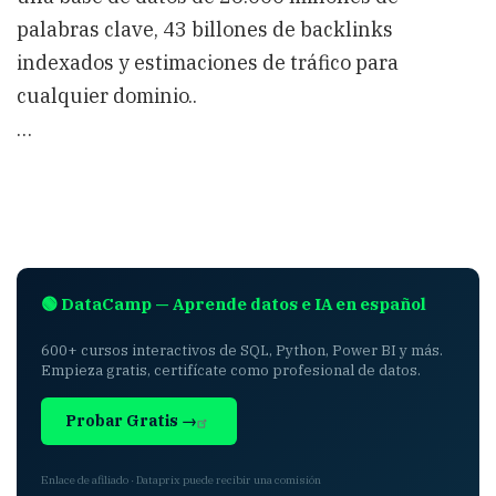
palabras clave, 43 billones de backlinks
indexados y estimaciones de tráfico para
cualquier dominio..
…
🟢 DataCamp — Aprende datos e IA en español
600+ cursos interactivos de SQL, Python, Power BI y más.
Empieza gratis, certifícate como profesional de datos.
Probar Gratis →
Enlace de afiliado · Dataprix puede recibir una comisión