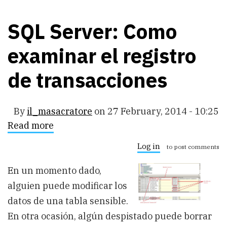
SQL Server: Como
examinar el registro
de transacciones
By
il_masacratore
on
27 February, 2014 - 10:25
Read more
about
SQL
Server:
Log in
to post comments
Como
examinar
En un momento dado,
el
registro
alguien puede modificar los
de
transacciones
datos de una tabla sensible.
En otra ocasión, algún despistado puede borrar