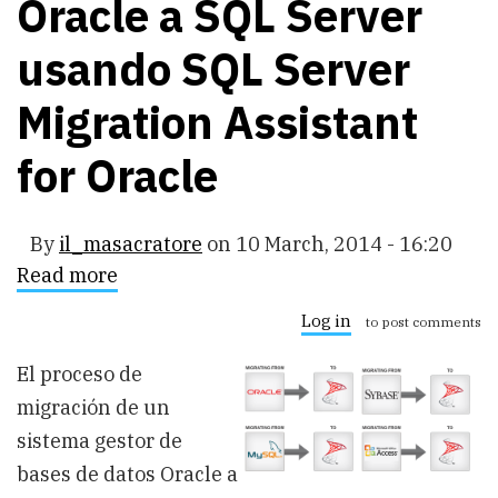
Oracle a SQL Server
usando SQL Server
Migration Assistant
for Oracle
By
il_masacratore
on
10 March, 2014 - 16:20
Read more
about
Como
migrar
Log in
to post comments
de
Oracle
El proceso de
a
SQL
migración de un
Server
usando
sistema gestor de
SQL
bases de datos Oracle a
Server
Migration