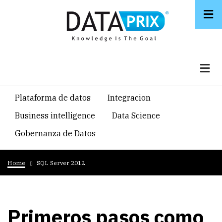
Skip
to
main
content
Navegacion
Plataforma de datos
Integracion
temática
Business intelligence
Data Science
principal
Gobernanza de Datos
Breadcrumb
Home
SQL Server 2012
Primeros pasos como