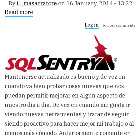
By
il_masacratore
on
16 January, 2014 - 13:22
Read more
about
SQL
Sentry
Log in
to post comments
Plan
Explorer
de
SQL
Server
2014,
herramienta
complementaria
a
Mantenerse actualizado es bueno y de vez en
Management
Studio
cuando va bien probar cosas nuevas que nos
puedan permitir mejorar en algún aspecto de
nuestro día a día. De vez en cuando me gusta ir
viendo nuevas herramientas y tratar de seguir
siendo proactivo para hacer mejor mi trabajo o al
menos más cómodo. Anteriormente comente en