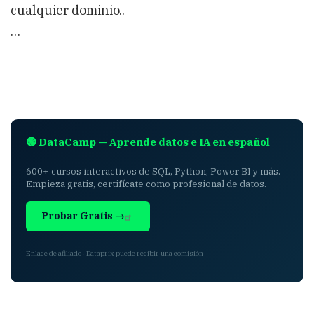
cualquier dominio..
…
🟢 DataCamp — Aprende datos e IA en español
600+ cursos interactivos de SQL, Python, Power BI y más.
Empieza gratis, certifícate como profesional de datos.
Probar Gratis →
Enlace de afiliado · Dataprix puede recibir una comisión