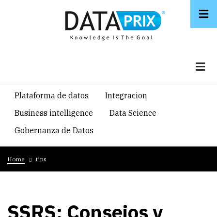
Skip
to
main
content
Navegacion
Plataforma de datos
Integracion
temática
Business intelligence
Data Science
principal
Gobernanza de Datos
Breadcrumb
Home
tips
SSRS: Consejos y