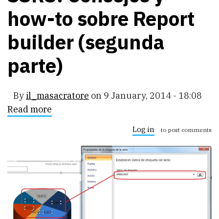
how-to sobre Report
builder (segunda
parte)
By
il_masacratore
on
9 January, 2014 - 18:08
Read more
about
SSRS:
Consejos
Log in
to post comments
y
how-
to
sobre
Report
builder
(segunda
parte)