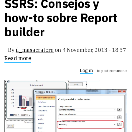
SSRS: Consejos y
how-to sobre Report
builder
By
il_masacratore
on
4 November, 2013 - 18:37
Read more
about
SSRS:
Consejos
Log in
to post comments
y
how-
to
sobre
Report
builder