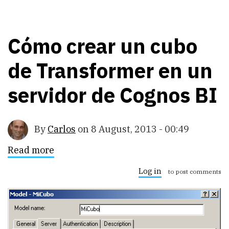
Cómo crear un cubo
de Transformer en un
servidor de Cognos BI
By
Carlos
on
8 August, 2013 - 00:49
Read more
about
Cómo
crear
Log in
to post comments
un
cubo
de
Transformer
en
un