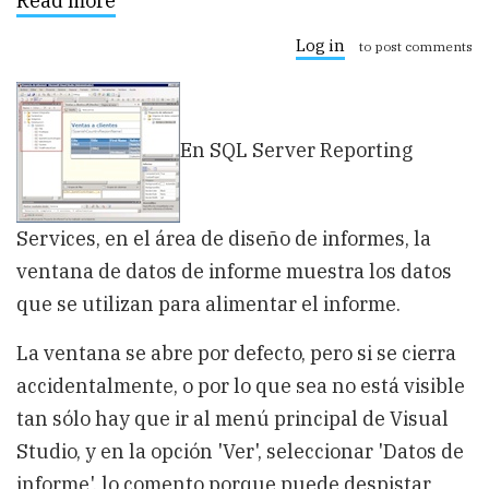
Read more
about
Cómo
'recuperar'
Log in
to post comments
la
ventana
de
datos
de
En SQL Server Reporting
informes
en
Reporting
Services
Services, en el área de diseño de informes, la
ventana de datos de informe muestra los datos
que se utilizan para alimentar el informe.
La ventana se abre por defecto, pero si se cierra
accidentalmente, o por lo que sea no está visible
tan sólo hay que ir al menú principal de Visual
Studio, y en la opción 'Ver', seleccionar 'Datos de
informe', lo comento porque puede despistar