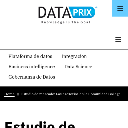
Skip
to
main
content
Navegacion
Plataforma de datos
Integracion
temática
Business intelligence
Data Science
principal
Gobernanza de Datos
Breadcrumb
Home
Estudio de mercado: Las asesorías en la Comunidad Gallega
Estudio de