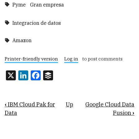
Pyme
Gran empresa
Integracion de datos
Amazon
Printer-friendly version
Log in
to post comments
X
LinkedIn
Facebook
Buffer
Book
‹
IBM Cloud Pak for
Up
Google Cloud Data
traversal
Data
Fusion
›
links
for