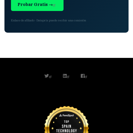
Probar Gratis →
Enlace de afiliado · Dataprix puede recibir una comisión
twitter
linkedin
facebook