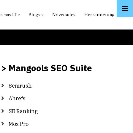
esas IT
Blogs
Novedades
Herramientas
> Mangools SEO Suite
Semrush
Ahrefs
SE Ranking
Moz Pro