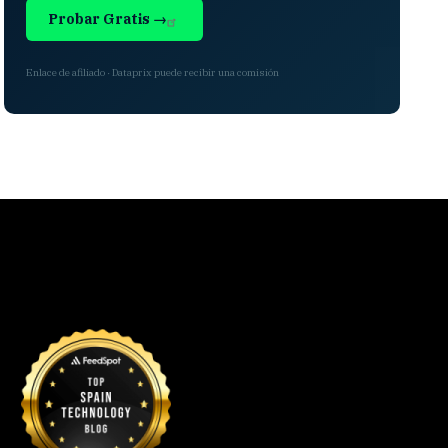
Probar Gratis →
Enlace de afiliado · Dataprix puede recibir una comisión