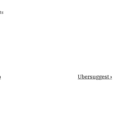
ts
p
Ubersuggest
›