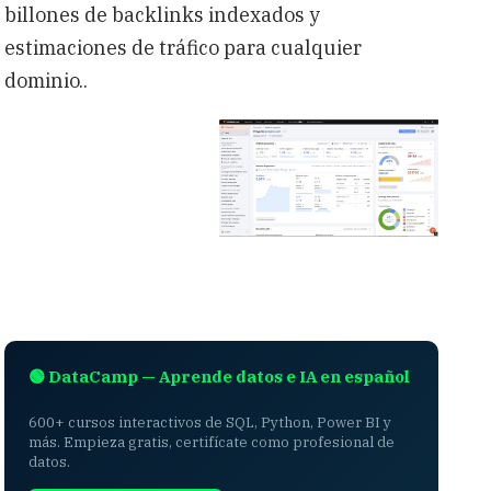
billones de backlinks indexados y
estimaciones de tráfico para cualquier
dominio..
🟢 DataCamp — Aprende datos e IA en español
600+ cursos interactivos de SQL, Python, Power BI y
más. Empieza gratis, certifícate como profesional de
datos.