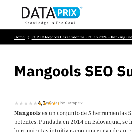
Skip
to
main
content
Breadcrumb
Home
TOP 10 Mejores Herramientas SEO en 2026 – Ranking Dat
Mangools SEO Su
4,5
Valoración Dataprix
Mangools
es un conjunto de 5 herramientas SE
potentes. Fundada en 2014 en Eslovaquia, se 
herramientas intuitivas con una curva de apre