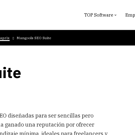
TOP Software
Empr
aprix
Mangools SEO Suite
ite
O diseñadas para ser sencillas pero
ha ganado una reputación por ofrecer
ndizaje mínima, ideales para freelancers y