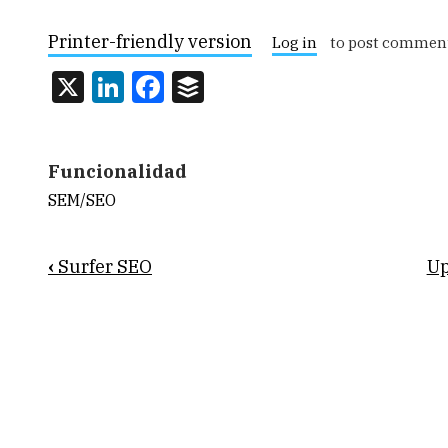
Printer-friendly version
Log in
to post commen
X
LinkedIn
Facebook
Buffer
Funcionalidad
SEM/SEO
Book
‹
Surfer SEO
U
traversal
links
for
Mangools
SEO