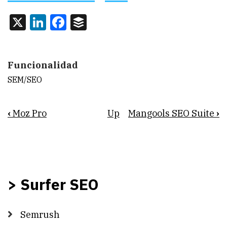
X
LinkedIn
Facebook
Buffer
Funcionalidad
SEM/SEO
Book
‹
Moz Pro
Up
Mangools SEO Suite
›
traversal
links
for
Surfer
> Surfer SEO
SEO
Semrush