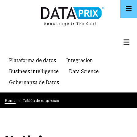
Skip
to
main
content
Navegacion
Plataforma de datos
Integracion
temática
Business intelligence
Data Science
principal
Gobernanza de Datos
Breadcrumb
Home
Tablón de empresas