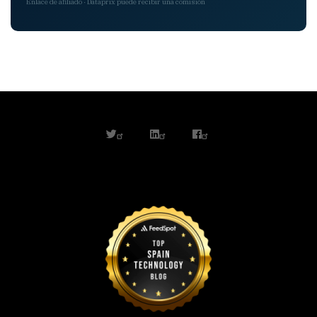
Enlace de afiliado · Dataprix puede recibir una comisión
twitter
linkedin
facebook