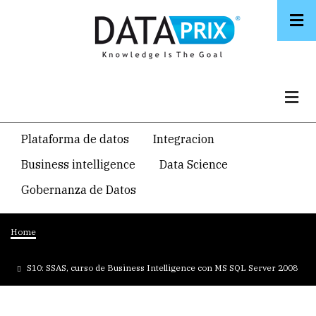
Skip
to
main
content
Navegacion
Plataforma de datos
Integracion
temática
Business intelligence
Data Science
principal
Gobernanza de Datos
Breadcrumb
Home
S10: SSAS, curso de Business Intelligence con MS SQL Server 2008